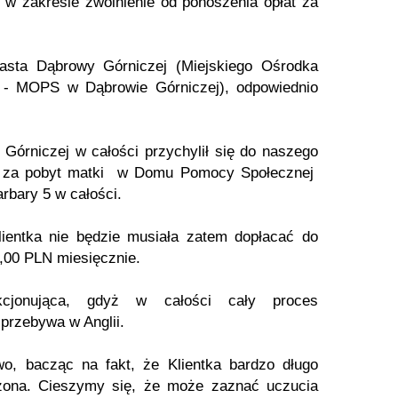
 w zakresie zwolnienie od ponoszenia opłat za
asta Dąbrowy Górniczej (Miejskiego Ośrodka
 - MOPS w Dąbrowie Górniczej), odpowiednio
órniczej w całości przychylił się do naszego
ści za pobyt matki w Domu Pomocy Społecznej
rbary 5 w całości.
lientka nie będzie musiała zatem dopłacać do
,00 PLN miesięcznie.
kcjonująca, gdyż w całości cały proces
 przebywa w Anglii.
o, bacząc na fakt, że Klientka bardzo długo
ona. Cieszymy się, że może zaznać uczucia