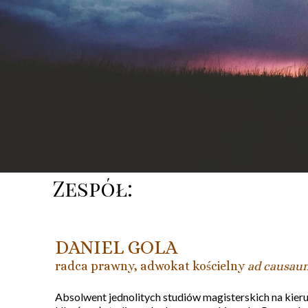
Zespół:
DANIEL GOLA
radca prawny, adwokat kościelny
ad causau
Absolwent jednolitych studiów magisterskich na kier