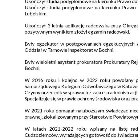
Ukończył studia podyplomowe na kierunku Prawo do
Ukończył studia podyplomowe na kierunku Prawo k
Lubelskim.
Ukończył 3 letnią aplikację radcowską przy Okręg
pozytywnym wynikiem złożył egzamin radcowski.
Były egzekutor w postępowaniach egzekucyjnych 
Oddział w Tarnowie Inspektorat w Bochni.
Były wieloletni asystent prokuratora Prokuratury R
Bochni.
W 2016 roku i kolejno w 2022 roku powołany p
Samorządowego Kolegium Odwoławczego w Katowi
Czynny orzecznik w sprawach z zakresu administracji
Specjalizuje się w prawie ochrony środowiska oraz p
W 2021 roku pomagał najuboższym świadcząc nieo
prawnej, zlokalizowanym przy Starostwie Powiatowy
W latach 2021-2022 roku wpisany na listę ra
Cudzoziemców, wyrażających gotowość do świadcze