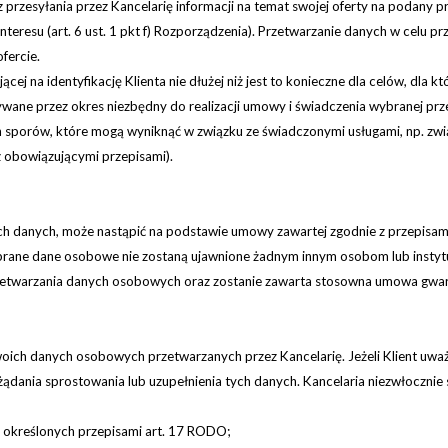
rzesyłania przez Kancelarię informacji na temat swojej oferty na podany p
nteresu (art. 6 ust. 1 pkt f) Rozporządzenia). Przetwarzanie danych w celu p
fercie.
 na identyfikację Klienta nie dłużej niż jest to konieczne dla celów, dla 
e przez okres niezbędny do realizacji umowy i świadczenia wybranej przez
ch sporów, które mogą wyniknąć w związku ze świadczonymi usługami, np. zwi
 obowiązującymi przepisami).
ych danych, może nastąpić na podstawie umowy zawartej zgodnie z przepis
zebrane dane osobowe nie zostaną ujawnione żadnym innym osobom lub insty
 przetwarzania danych osobowych oraz zostanie zawarta stosowna umowa gwar
ich danych osobowych przetwarzanych przez Kancelarię. Jeżeli Klient uważ
dania sprostowania lub uzupełnienia tych danych. Kancelaria niezwłocznie s
 określonych przepisami art. 17 RODO;