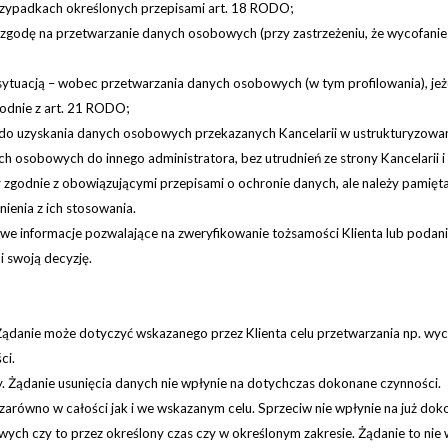
rzypadkach określonych przepisami art. 18 RODO;
 zgodę na przetwarzanie danych osobowych (przy zastrzeżeniu, że wycofanie
sytuacją – wobec przetwarzania danych osobowych (w tym profilowania), jeżel
godnie z art. 21 RODO;
awo do uzyskania danych osobowych przekazanych Kancelarii w ustrukturyz
h osobowych do innego administratora, bez utrudnień ze strony Kancelarii 
zgodnie z obowiązującymi przepisami o ochronie danych, ale należy pamięta
enia z ich stosowania.
 informacje pozwalające na zweryfikowanie tożsamości Klienta lub podanie i
i swoją decyzję.
Żądanie może dotyczyć wskazanego przez Klienta celu przetwarzania np. wyc
ci.
. Żądanie usunięcia danych nie wpłynie na dotychczas dokonane czynności.
zarówno w całości jak i we wskazanym celu. Sprzeciw nie wpłynie na już dok
ych czy to przez określony czas czy w określonym zakresie. Żądanie to nie