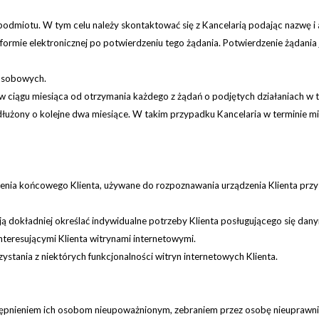
podmiotu. W tym celu należy skontaktować się z Kancelarią podając nazwę i
 formie elektronicznej po potwierdzeniu tego żądania. Potwierdzenie żądania
 osobowych.
ż w ciągu miesiąca od otrzymania każdego z żądań o podjętych działaniach 
użony o kolejne dwa miesiące. W takim przypadku Kancelaria w terminie mie
dzenia końcowego Klienta, używane do rozpoznawania urządzenia Klienta prz
ają dokładniej określać indywidualne potrzeby Klienta posługującego się dany
nteresującymi Klienta witrynami internetowymi.
stania z niektórych funkcjonalności witryn internetowych Klienta.
ępnieniem ich osobom nieupoważnionym, zebraniem przez osobę nieuprawni