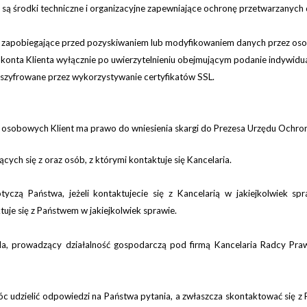
e są środki techniczne i organizacyjne zapewniające ochronę przetwarzany
e zapobiegające przed pozyskiwaniem lub modyfikowaniem danych przez oso
nta Klienta wyłącznie po uwierzytelnieniu obejmującym podanie indywidual
ą szyfrowane przez wykorzystywanie certyfikatów SSL.
 osobowych Klient ma prawo do wniesienia skargi do Prezesa Urzędu Och
ch się z oraz osób, z którymi kontaktuje się Kancelaria.
yczą Państwa, jeżeli kontaktuj
ecie się z Kancelarią
w jakiejkolwiek sp
uje się z Państwem w jakiejkolwiek sprawie.
, prowadzący działalność gospodarczą pod firmą Kancelaria Radcy Praw
c udzielić odpowiedzi na Państwa pyt
a
nia
,
a zwłaszcza
s
kontaktować się z