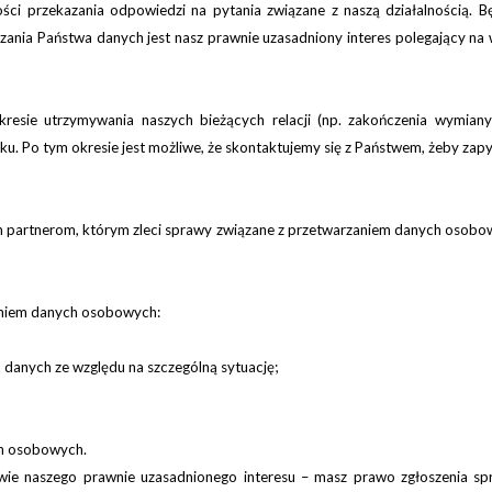
ości przekazania odpowiedzi na pytani
a związane z naszą działalnością.
rzania
Państwa
danych jest nasz prawnie uzasadniony interes polegający na
sie utrzymywania naszych bieżących relacji (np.
zakończenia wymiany 
roku. Po tym okresie
jest możliwe
,
że skontaktujemy się z Państwem, żeby zap
m
partnerom
, którym zleci
sprawy związane z przetwarzaniem danych osobo
aniem danych osobowych:
danych ze względu na szczególną sytuację;
ch osobowych.
ie naszego prawnie uzasadnionego interesu – masz prawo zgłoszenia s