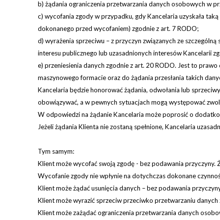
b) żądania ograniczenia przetwarzania danych osobowych w p
c) wycofania zgody w przypadku, gdy Kancelaria uzyskała taką
dokonanego przed wycofaniem) zgodnie z art. 7 RODO;
d) wyrażenia sprzeciwu – z przyczyn związanych ze szczególną 
interesu publicznego lub uzasadnionych interesów Kancelarii z
e) przeniesienia danych zgodnie z art. 20 RODO. Jest to pr
maszynowego formacie oraz do żądania przesłania takich danyc
Kancelaria będzie honorować żądania, odwołania lub sprzeciwy 
obowiązywać, a w pewnych sytuacjach mogą występować zwolni
W odpowiedzi na żądanie Kancelaria może poprosić o dodatkowe
Jeżeli żądania Klienta nie zostaną spełnione, Kancelaria uzasadn
Tym samym:
Klient może wycofać swoją zgodę - bez podawania przyczyny. 
Wycofanie zgody nie wpłynie na dotychczas dokonane czynnoś
Klient może żądać usunięcia danych – bez podawania przyczyny
Klient może wyrazić sprzeciw przeciwko przetwarzaniu danych 
Klient może zażądać ograniczenia przetwarzania danych osobow