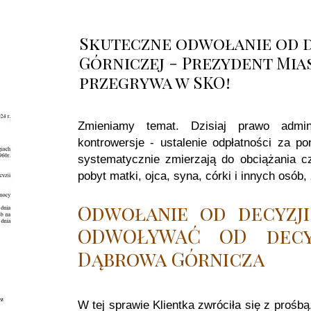
Skuteczne odwołanie od d
Górniczej - Prezydent Mia
przegrywa w SKO!
Zmieniamy temat. Dzisiaj prawo admini
kontrowersje - ustalenie odpłatności za 
systematycznie zmierzają do obciążania c
pobyt matki, ojca, syna, córki i innych osób,
Odwołanie od decyzj
ODWOŁYWAĆ OD decyz
Dąbrowa Górnicza
W tej sprawie Klientka zwróciła się z prośbą