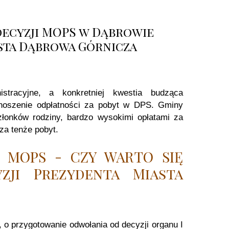
ecyzji MOPS w Dąbrowie
sta Dąbrowa Górnicza
stracyjne, a konkretniej kwestia budząca
ponoszenie odpłatności za pobyt w DPS. Gminy
złonków rodziny, bardzo wysokimi opłatami za
 za tenże pobyt.
i MOPS - CZY WARTO SIĘ
ji Prezydenta Miasta
, o przygotowanie odwołania od decyzji organu I