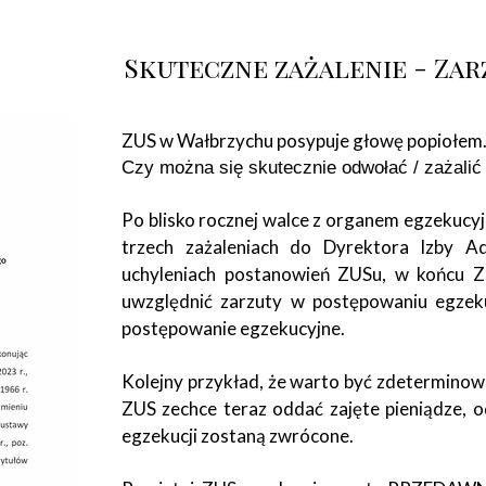
Skuteczne zażalenie - Za
ZUS w Wałbrzychu posypuje głowę popiołem. 
Czy można się skutecznie odwołać / zażali
Po blisko rocznej walce z organem egzekuc
trzech zażaleniach do Dyrektora Izby Ad
uchyleniach postanowień ZUSu, w końcu ZU
uwzględnić zarzuty w postępowaniu egzeku
postępowanie egzekucyjne.
Kolejny przykład, że warto być zdeterminowa
ZUS zechce teraz oddać zajęte pieniądze, o
egzekucji zostaną zwrócone.