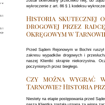
został skierowany przeciwko niej, do Sąd
wykroczenie z art. 86 § 1 kodeksu wykrocz
Historia skutecznej o
drogowej przez radc
Okręgowym w Tarnowi
Przed Sądem Rejonowym w Bochni ruszył 
zakresu wypadków drogowych i przesłucha
naszej Klientki skrajnie niekorzystna. 
poczynionych przez biegłego.
Czy można wygrać 
Tarnowie? Historia pr
Niestety na etapie postępowania przed Sądem
nasza Klientka została uznana za winną zar