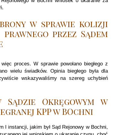
u Rejonowego w Bochni wniosek o ukaranie za
eń.
brony w sprawie kolizji
ę prawnego przez Sądem
e
więc proces. W sprawie powołano biegłego z
no wielu świadków. Opinia biegłego była dla
Oczywiście wskazywaliśmy na szereg uchybień
w Sądzie Okręgowym w
zegranej KPP w BOchni
 I instancji, jakim był Sąd Rejonowy w Bochni,
zucanego jej wnioskiem o ukaranie czynu, choć